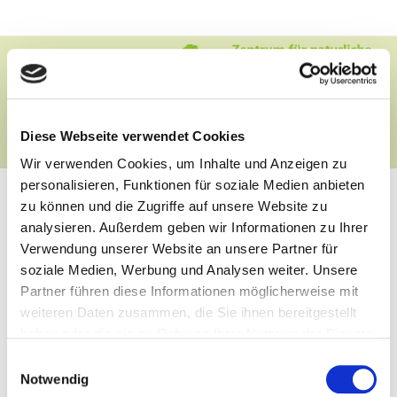
Zum
Inhalt
springen
Menü
Diese Webseite verwendet Cookies
Wir verwenden Cookies, um Inhalte und Anzeigen zu
personalisieren, Funktionen für soziale Medien anbieten
JARA Zentrum
zu können und die Zugriffe auf unsere Website zu
analysieren. Außerdem geben wir Informationen zu Ihrer
Lebenswege e. V.
Verwendung unserer Website an unsere Partner für
Marktplatz 10
soziale Medien, Werbung und Analysen weiter. Unsere
88400 Biberach a.d. Riß
Partner führen diese Informationen möglicherweise mit
weiteren Daten zusammen, die Sie ihnen bereitgestellt
haben oder die sie im Rahmen Ihrer Nutzung der Dienste
gesammelt haben.
Kontakt
E
Notwendig
i
Datenschutz