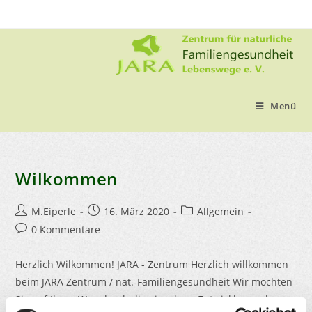
Zum
Inhalt
springen
Menü
Wilkommen
Beitrags-
Beitrag
Beitrags-
M.Eiperle
16. März 2020
Allgemein
Autor:
veröffentlicht:
Kategorie:
Beitrags-
0 Kommentare
Kommentare:
Herzlich Wilkommen! JARA - Zentrum Herzlich willkommen
beim JARA Zentrum / nat.-Familiengesundheit Wir möchten
Sie auf Ihren Weg durch die einzelnen Entwicklungsphasen