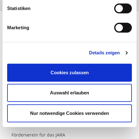
l
l
Statistiken
i
g
JARA Zentrum
Marketing
u
Lebenswege e. V.
n
Marktplatz 10
g
88400 Biberach a.d. Riß
Details zeigen
s
a
u
Cookies zulassen
s
Kontakt
w
Datenschutz
a
Auswahl erlauben
h
Impressum
l
Nur notwendige Cookies verwenden
Lebenswege e. V.
Förderverein für das JARA