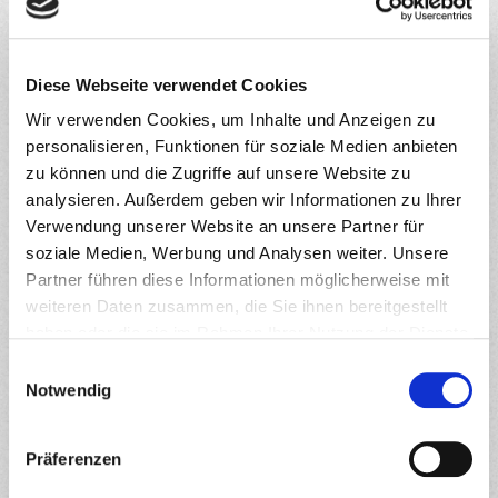
begleiten, von Anfang an. Unser Spektrum an Angeboten…
Wilkommen
Weiterlesen
Diese Webseite verwendet Cookies
Wir verwenden Cookies, um Inhalte und Anzeigen zu
personalisieren, Funktionen für soziale Medien anbieten
Hallo Welt!
zu können und die Zugriffe auf unsere Website zu
analysieren. Außerdem geben wir Informationen zu Ihrer
Beitrags-
Beitrag
Beitrags-
M.Eiperle
16. März 2020
Allgemein
Verwendung unserer Website an unsere Partner für
Autor:
veröffentlicht:
Kategorie:
Beitrags-
0 Kommentare
soziale Medien, Werbung und Analysen weiter. Unsere
Kommentare:
Partner führen diese Informationen möglicherweise mit
Willkommen bei WordPress. Dies ist dein erster Beitrag.
weiteren Daten zusammen, die Sie ihnen bereitgestellt
Bearbeite oder lösche ihn und beginne mit dem Schreiben!
haben oder die sie im Rahmen Ihrer Nutzung der Dienste
gesammelt haben.
E
Hallo
Weiterlesen
Notwendig
i
Welt!
n
w
Präferenzen
i